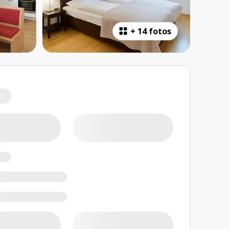
+
14 fotos