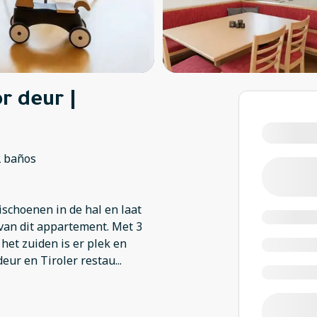
r deur |
2 baños
ischoenen in de hal en laat
l van dit appartement. Met 3
het zuiden is er plek en
deur en Tiroler restau
...