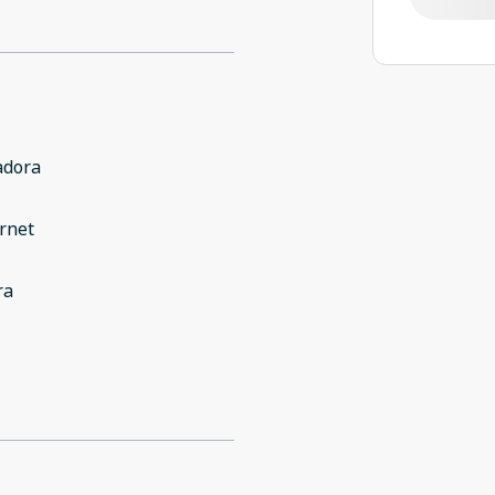
adora
rnet
ra