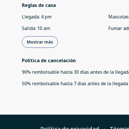
Reglas de casa
Llegada
:
4 pm
Mascotas
Salida
:
10 am
Fumar ad
Mostrar más
Política de cancelación
90
%
rembolsable
hasta
30 días
antes de la
llegad
50
%
rembolsable
hasta
7 días
antes de la
llegada
Política de privacidad
Términ