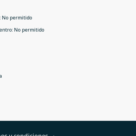
:
No permitido
entro
:
No permitido
a
os y condiciones