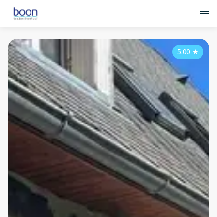
5.00
★