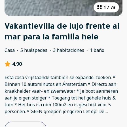
1
/
73
Vakantievilla de lujo frente al
mar para la familia hele
Casa
·
5 huéspedes
·
3 habitaciones
·
1 baño
4.90
Esta casa vrijstaande también se expande. zoeken. *
Binnen 10 autominutos en Ámsterdam * Directo aan
kraakhelder vaar- en zwemwater * Je boot aanmeren
aan je eigen steiger * Toegang tot het gehele huis &
tuin * Het hus is ruim 100m2 en is geschikt voor 5
personen. * GEEN groepen jongeren Let op: De
...