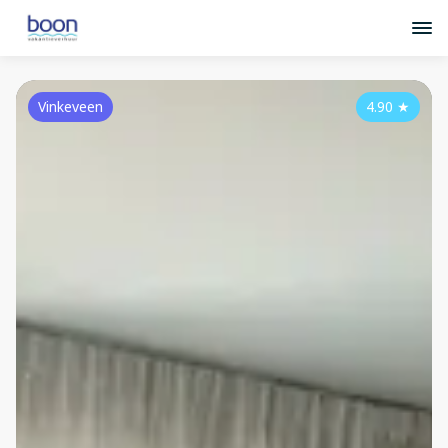
Vinkeveen
4.90
★